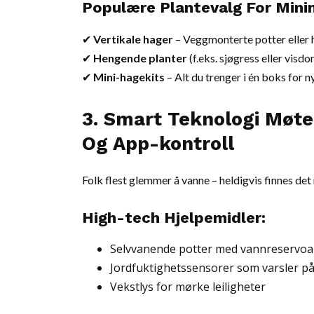
Populære Plantevalg For Minim
✔
Vertikale hager
– Veggmonterte potter eller 
✔
Hengende planter
(f.eks. sjøgress eller visd
✔
Mini-hagekits
– Alt du trenger i én boks for
3. Smart Teknologi Møte
Og App-kontroll
Folk flest glemmer å vanne – heldigvis finnes det 
High-tech Hjelpemidler:
Selvvanende potter med vannreservoa
Jordfuktighetssensorer som varsler p
Vekstlys for mørke leiligheter