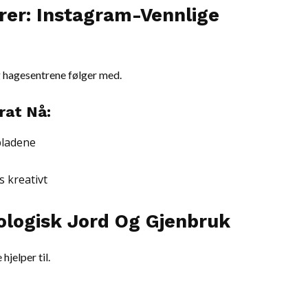
erer: Instagram-Vennlige
g hagesentrene følger med.
rat Nå:
bladene
s kreativt
kologisk Jord Og Gjenbruk
jelper til.