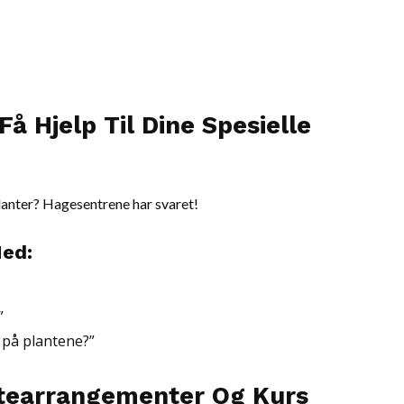
Få Hjelp Til Dine Spesielle
planter? Hagesentrene har svaret!
Med:
”
 på plantene?”
yttearrangementer Og Kurs