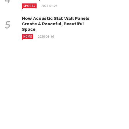
2026-01-23
SPORTS
How Acoustic Slat Wall Panels
Create A Peaceful, Beautiful
Space
2026-01-16
HOME