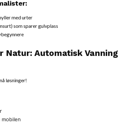
alister:
hyller med urter
omsurt) som sparer gulvplass
 nybegynnere
r Natur: Automatisk Vanning
nå løsninger!
r
å mobilen