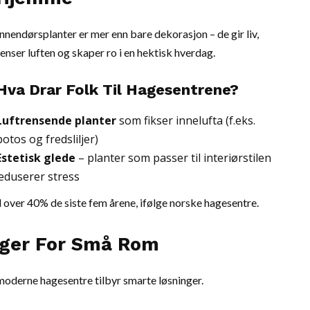
Innendørsplanter er mer enn bare dekorasjon – de gir liv,
renser luften og skaper ro i en hektisk hverdag.
Hva Drar Folk Til Hagesentrene?
Luftrensende planter
som fikser innelufta (f.eks.
potos og fredsliljer)
Estetisk glede
– planter som passer til interiørstilen
eduserer stress
 over 40% de siste fem årene, ifølge norske hagesentre.
nger For Små Rom
 moderne hagesentre tilbyr smarte løsninger.