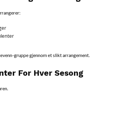
rrangerer:
ger
ulenter
ntevenn-gruppe gjennom et slikt arrangement.
anter For Hver Sesong
ren.